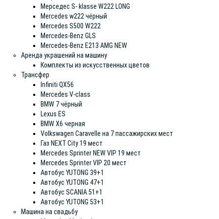
Мерседес S- klasse W222 LONG
Mercedes w222 чёрный
Mercedes S500 W222
Mercedes-Benz GLS
Mercedes-Benz E213 AMG NEW
Аренда украшений на машину
Комплекты из искусственных цветов
Трансфер
Infiniti QX56
Mercedes V-class
BMW 7 чёрный
Lexus ES
BMW X6 черная
Volkswagen Caravelle на 7 пассажирских мест
Газ NEXT City 19 мест
Mercedes Sprinter NEW VIP 19 мест
Mercedes Sprinter VIP 20 мест
Автобус YUTONG 39+1
Автобус YUTONG 47+1
Автобус SCANIA 51+1
Автобус YUTONG 53+1
Машина на свадьбу