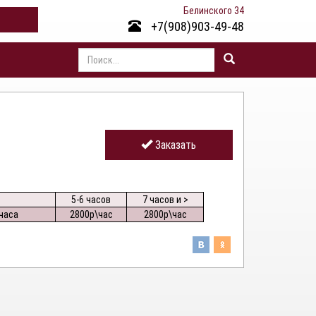
Белинского 34
+7(908)903-49-48
Заказать
5-6 часов
7 часов и >
 часа
2800р\час
2800р\час